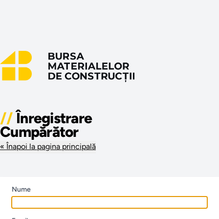
//
Înregistrare
Cumpărător
« Înapoi la pagina principală
Nume